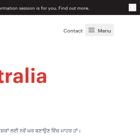
Cl
ormation session is for you.
Find out more.
Contact
Menu
ralia
ੇਸ਼ਕਾਂ ਲਈ ਨਵੇਂ ਘਰ ਬਣਾਉਣ ਵਿੱਚ ਮਾਹਰ ਹਾਂ।