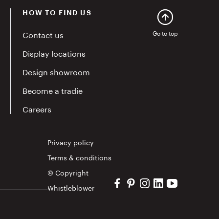
HOW TO FIND US
Contact us
Go to top
Display locations
Design showroom
Become a tradie
Careers
Privacy policy
Terms & conditions
© Copyright
Visit our Facebook profile
Visit our Pinterest profile
Visit our Instagram pr
Visit our Linkedin 
Visit our YouT
Whistleblower