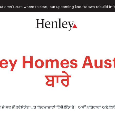
but aren’t sure where to start, our upcoming knockdown rebuild inf
ey Homes Aust
ਬਾਰੇ
 ਤੋਂ ਭਰੋਸੇਯੋਗ ਘਰ ਨਿਰਮਾਤਾਵਾਂ ਵਿੱਚੋਂ ਇੱਕ ਹੈ। ਅਸੀਂ ਪਰਿਵਾਰਾਂ ਅਤੇ ਨਿਵ